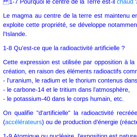
1-7 Pourquoi le centre de la Terre est-il
chaud
Le magma au centre de la terre est maintenu en 
exploite cette propriété, se développe notammen
l’Islande.
1-8 Qu'est-ce que la radioactivité artificielle ?
Cette expression est utilisée par opposition à la 
création, en raison des éléments radioactifs com
- l'uranium, le radium et le thorium contenus dans 
- le carbone-14 et le tritium dans l'atmosphère,
- le potassium-40 dans le corps humain, etc.
On qualifie "d'artificielle" la radioactivité r
(
accélérateurs
) ou de production d’énergie (réacte
1-9 Atomique ou nucléaire, l’exposition est na