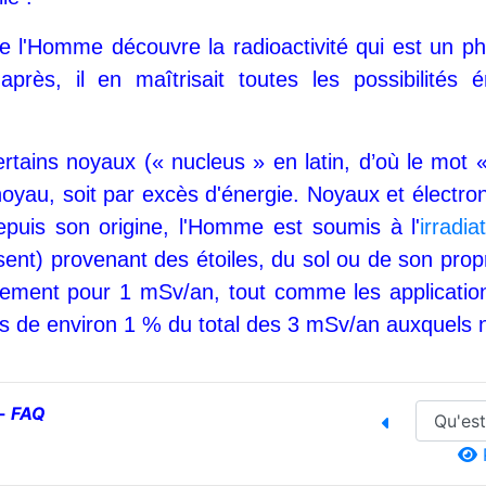
que l'Homme découvre la radioactivité qui est un p
rès, il en maîtrisait toutes les possibilités é
de certains noyaux (« nucleus » en latin, d’où le mo
 noyau, soit par excès d'énergie. Noyaux et électro
epuis son origine, l'Homme est soumis à l'
irradia
isent) provenant des étoiles, du sol ou de son pr
ment pour 1 mSv/an, tout comme les applications
moins de environ 1 % du total des 3 mSv/an auxque
-
FAQ
P