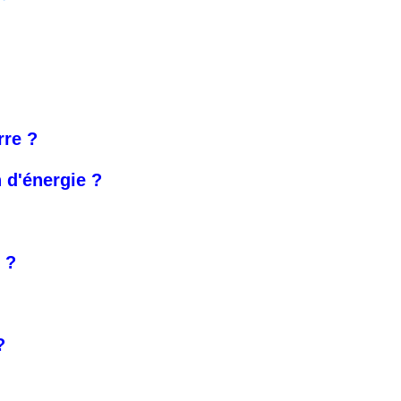
rre ?
 d'énergie ?
 ?
?