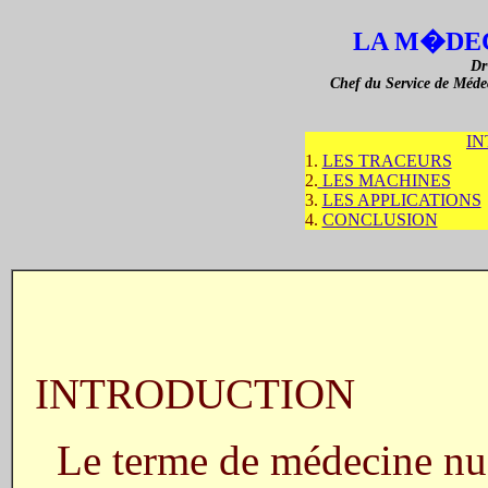
LA M�DE
Dr
Chef du Service de Médec
I
1.
LES TRACEURS
2.
LES MACHINES
3.
LES APPLICATIONS
4.
CONCLUSION
INTRODUCTION
Le terme de médecine nuc