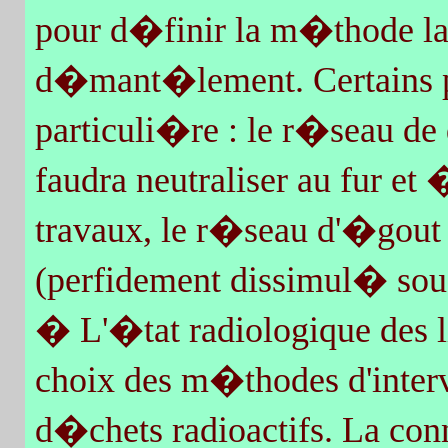
pour d�finir la m�thode la 
d�mant�lement. Certains p
particuli�re : le r�seau de 
faudra neutraliser au fur e
travaux, le r�seau d'�gout 
(perfidement dissimul� sous 
� L'�tat radiologique des li
choix des m�thodes d'interv
d�chets radioactifs. La conn