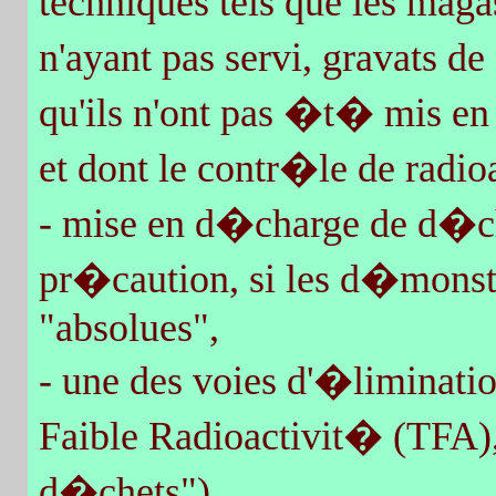
techniques tels que les mag
n'ayant pas servi, gravats d
qu'ils n'ont pas �t� mis e
et dont le contr�le de radi
- mise en d�charge de d�che
pr�caution, si les d�monstr
"absolues",
- une des voies d'�liminat
Faible Radioactivit� (TFA), 
d�chets").