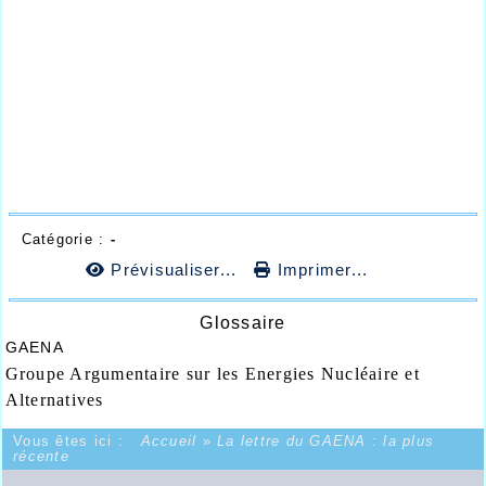
Catégorie :
-
Prévisualiser...
Imprimer...
Glossaire
GAENA
Groupe Argumentaire sur les Energies Nucléaire et
Alternatives
Vous êtes ici :
Accueil
»
La lettre du GAENA : la plus
récente