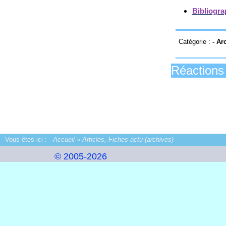
Bibliogra
Catégorie :
-
Ar
Réactions 
Vous êtes ici :
Accueil
»
Articles, Fiches actu (archives)
© 2005-2026