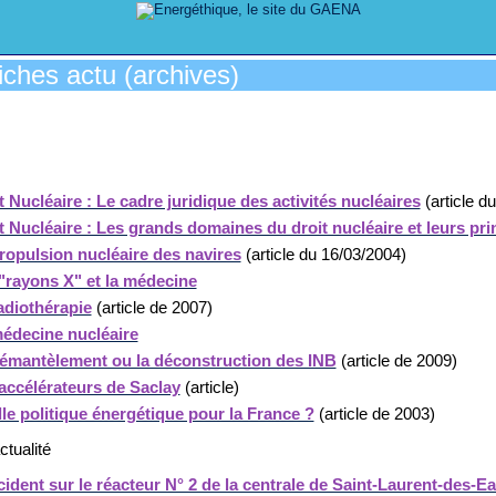
Fiches actu (archives)
t Nucléaire : Le cadre juridique des activités nucléaires
(article d
t Nucléaire : Les grands domaines du droit nucléaire et leurs pri
ropulsion nucléaire des navires
(article du 16/03/2004)
"rayons X" et la médecine
adiothérapie
(article de 2007)
édecine nucléaire
émantèlement ou la déconstruction des INB
(article de 2009)
accélérateurs de Saclay
(article)
le politique énergétique pour la France ?
(article de 2003)
ctualité
cident sur le réacteur N° 2 de la centrale de Saint-Laurent-des-