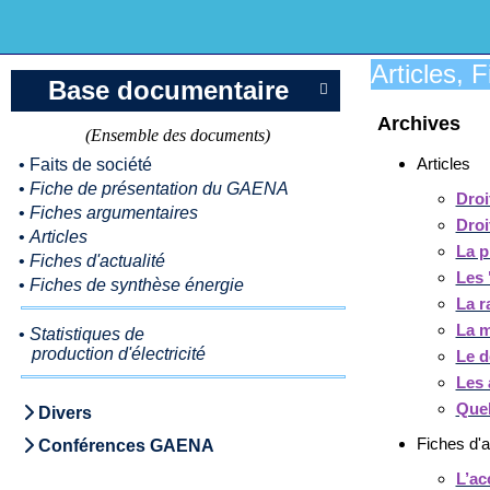
Articles, 
Base documentaire

Archives
(Ensemble des documents)
Articles
•
Faits de société
•
Fiche de présentation du GAENA
Droi
•
Fiches argumentaires
Droi
•
Articles
La p
•
Fiches d'actualité
Les 
•
Fiches de synthèse énergie
La r
La m
•
Statistiques de
production d'électricité
Le d
Les 
Quel
Divers
Fiches d'a
Conférences GAENA
L’ac